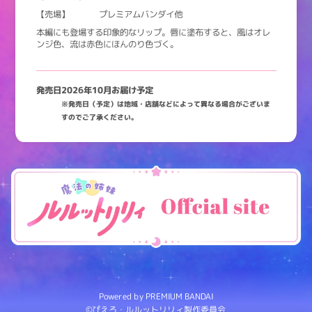
【売場】
プレミアムバンダイ他
本編にも登場する印象的なリップ。唇に塗布すると、風はオレ
ンジ色、流は赤色にほんのり色づく。
発売日
2026年10月お届け予定
※発売日（予定）は地域・店舗などによって異なる場合がございま
すのでご了承ください。
Powered by PREMIUM BANDAI
©ぴえろ・ルルットリリィ製作委員会